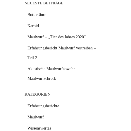
h
NEUESTE BEITRÄGE
e
Buttersäure
n
n
Karbid
a
c
Maulwurf – „Tier des Jahres 2020“
h
:
Erfahrungsbericht Maulwurf vertreiben –
Teil 2
Akustische Maulwurfabwehr –
Maulwurfschreck
KATEGORIEN
Erfahrungsberichte
Maulwurf
Wissenswertes