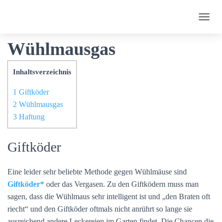
Giftköder und
N
A
Wühlmausgas
V
I
G
Inhaltsverzeichnis
A
T
I
1
Giftköder
O
2
Wühlmausgas
N
3
Haftung
U
M
S
Giftköder
C
H
A
Eine leider sehr beliebte Methode gegen Wühlmäuse sind
L
Giftköder
oder das Vergasen. Zu den Giftködern muss man
T
E
sagen, dass die Wühlmaus sehr intelligent ist und „den Braten oft
N
riecht“ und den Giftköder oftmals nicht anrührt so lange sie
ausreichend andere Leckereien im Garten findet. Die Chancen die