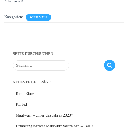
Advertising API
Kategorien:
WÜHLMAUS
SEITE DURCHSUCHEN
S
u
c
h
NEUESTE BEITRÄGE
e
Buttersäure
n
n
Karbid
a
c
Maulwurf – „Tier des Jahres 2020“
h
:
Erfahrungsbericht Maulwurf vertreiben – Teil 2